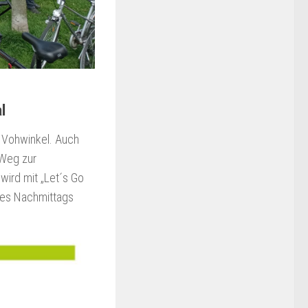
l
 Vohwinkel. Auch
 Weg zur
wird mit „Let´s Go
 des Nachmittags