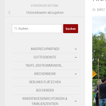
VORHERIGER BEITRAG
26. MÄRZ
Holzeinbauten abzugeben
Suchen
nach:
ANSPRECHPARTNER
GOTTESDIENSTE
TAUFE, ERSTKOMMUNION, …
KIRCHENMUSIK
BERLINER PLÄTZCHEN
BÜCHEREIEN
KINDERTAGESEINRICHTUNGEN &
FAMILIENZENTREN