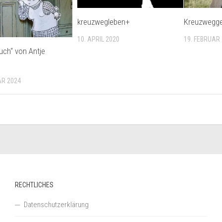
kreuzwegleben+
Kreuzwegg
10. APRIL 2020
19. FEBRUAR
uch“ von Antje
AR 2024
RECHTLICHES
Datenschutzerklärung