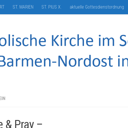
HRT
ST. MARIEN
ST. PIUS X.
aktuelle Gottesdienstordnung
EIN
e & Pray –