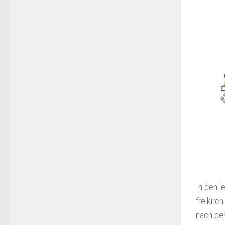
In den l
freikir
nach de