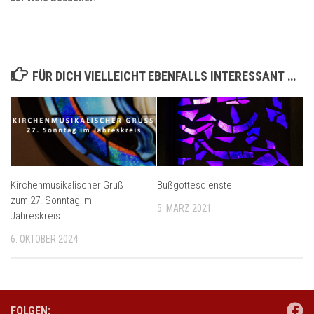
FÜR DICH VIELLEICHT EBENFALLS INTERESSANT …
Kirchenmusikalischer Gruß
Bußgottesdienste
zum 27. Sonntag im
5. MÄRZ 2021
Jahreskreis
6. OKTOBER 2024
FOLGEN: