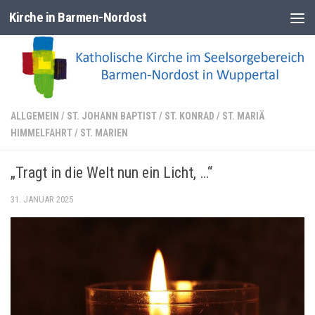
Kirche in Barmen-Nordost
Zum Inhalt springen
ALLGEMEIN
/
ST. JOHANN BAPTIST
/
ST. KONRAD
/
ST. MARIÄ
HIMMELFAHRT
/
ST. MARIEN
„Tragt in die Welt nun ein Licht, …“
31. JANUAR 2025