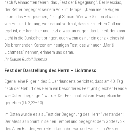
nach Weihnachten feiern, das „Fest der Begegnung“. Der Messias,
der Retter begegnet seinem Volk im Tempel. „Denn meine Augen
haben das Heil gesehen,…“ singt Simion. Wer wie Simion etwas ahnt
von Heil und Rettung, wer darauf vertraut, dass sein Leben Gott nicht
egal ist, der kann hier und jetzt etwas tun gegen das Unheil, der kann
Licht in die Dunkelheit bringen, auch wenn es nur ein ganz kleines ist.
Die brennenden Kerzen am heutigen Fest, das wir auch „Mariä
Lichtmess“ nennen, erinnern uns daran.
Ihr Diakon Rudolf Schmitz
Fest der Darstellung des Herrn – Lichtmess
Egeria, eine Pilgerin des 5. Jahrhunderts berichtet, dass am 40. Tag
nach der Geburt des Herrn ein besonderes Fest „mit gleicher Freude
wie Ostern begangen“ wurde. Der Festinhalt ist vom Evangelium her
gegeben (Lk 2,22–40).
Im Osten wurde es als „Fest der Begegnung des Herrn“ verstanden:
Der Messias kommt in seinen Tempel und begegnet dem Gottesvolk
des Alten Bundes, vertreten durch Simeon und Hanna. Im Westen