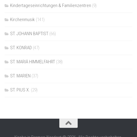
Kindertageseinrichtungen & Familienzentren
(9)
Kirchenmusik
(141)
ST. JOHANN BAPTIST
(66)
ST. KONRAD
(47)
ST. MARIÄ HIMMELFAHRT
(38)
ST. MARIEN
(37)
ST. PIUS X.
(29)