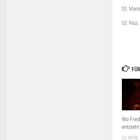
St. Mari
St. Pius
FÜR
Wo Frie
entsteht
22. APRIL