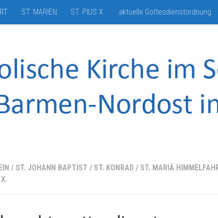
HRT
ST. MARIEN
ST. PIUS X.
aktuelle Gottesdienstordnung
EIN
/
ST. JOHANN BAPTIST
/
ST. KONRAD
/
ST. MARIÄ HIMMELFAH
 X.