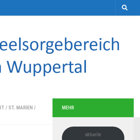
RT
/
ST. MARIEN
/
MEHR
aktuelle