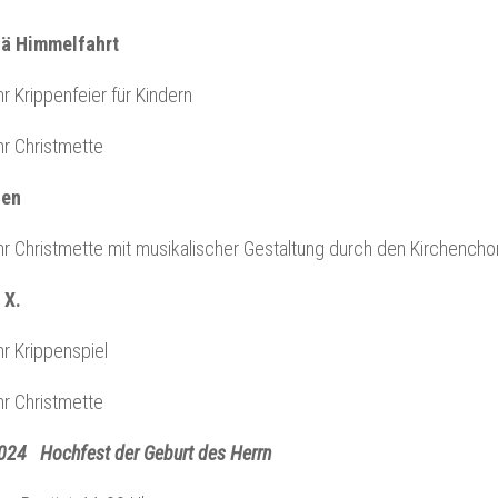
iä Himmelfahrt
r Krippenfeier für Kindern
r Christmette
ien
r Christmette mit musikalischer Gestaltung durch den Kirchencho
 X.
r Krippenspiel
r Christmette
024 Hochfest der Geburt des Herrn