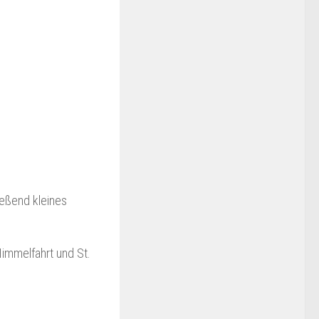
ießend kleines
immelfahrt und St.