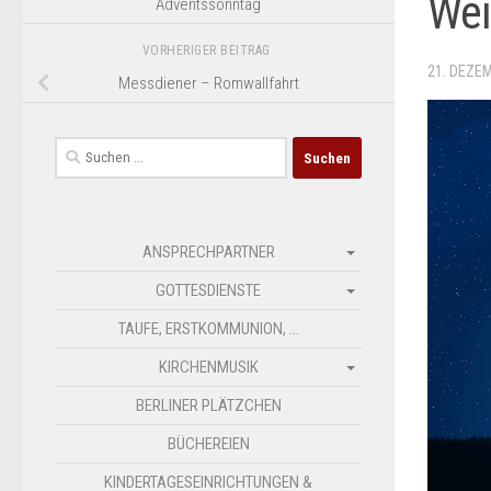
Wei
Adventssonntag
VORHERIGER BEITRAG
21. DEZE
Messdiener – Romwallfahrt
Suchen
nach:
ANSPRECHPARTNER
GOTTESDIENSTE
TAUFE, ERSTKOMMUNION, …
KIRCHENMUSIK
BERLINER PLÄTZCHEN
BÜCHEREIEN
KINDERTAGESEINRICHTUNGEN &