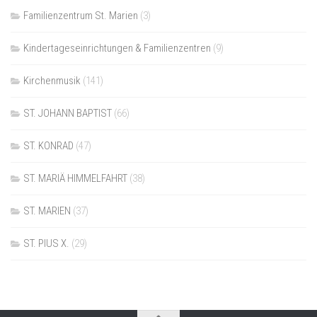
Familienzentrum St. Marien
(3)
Kindertageseinrichtungen & Familienzentren
(9)
Kirchenmusik
(141)
ST. JOHANN BAPTIST
(66)
ST. KONRAD
(47)
ST. MARIÄ HIMMELFAHRT
(38)
ST. MARIEN
(37)
ST. PIUS X.
(29)