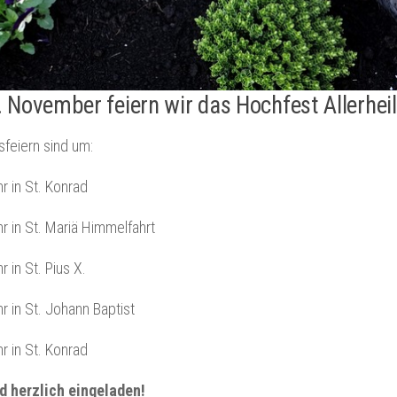
 November feiern wir das Hochfest Allerheil
feiern sind um:
r in St. Konrad
r in St. Mariä Himmelfahrt
r in St. Pius X.
r in St. Johann Baptist
r in St. Konrad
nd herzlich eingeladen!