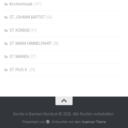
Kirchenmusik
(141)
ST. JOHANN BAPTIST
(66)
ST. KONRAD
(47)
ST. MARIÄ HIMMELFAHRT
(38)
ST. MARIEN
(37)
ST. PIUS X.
(29)
Kirche in Barmen-Nordost © 2026. Alle Rechte vorbehalten.
Präsentiert von
- Entworfen mit dem
Hueman-Theme