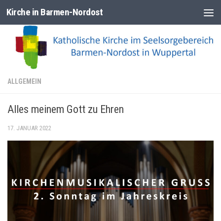
Kirche in Barmen-Nordost
Zum Inhalt springen
ALLGEMEIN
Alles meinem Gott zu Ehren
17. JANUAR 2022