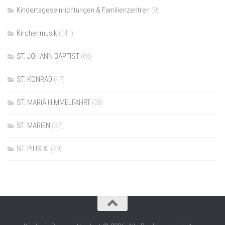
Kindertageseinrichtungen & Familienzentren
(9)
Kirchenmusik
(141)
ST. JOHANN BAPTIST
(66)
ST. KONRAD
(47)
ST. MARIÄ HIMMELFAHRT
(38)
ST. MARIEN
(37)
ST. PIUS X.
(29)