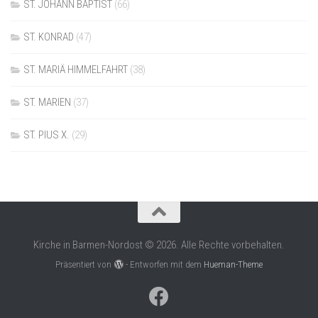
ST. JOHANN BAPTIST
(66)
ST. KONRAD
(47)
ST. MARIÄ HIMMELFAHRT
(38)
ST. MARIEN
(37)
ST. PIUS X.
(29)
Kirche in Barmen-Nordost © 2026. Alle Rechte vorbehalten.
Präsentiert von
- Entworfen mit dem
Hueman-Theme