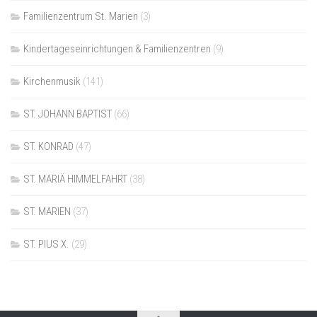
Familienzentrum St. Marien
(3)
Kindertageseinrichtungen & Familienzentren
(9)
Kirchenmusik
(141)
ST. JOHANN BAPTIST
(66)
ST. KONRAD
(47)
ST. MARIÄ HIMMELFAHRT
(38)
ST. MARIEN
(37)
ST. PIUS X.
(29)