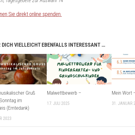
h, Tagesgebete zur Auswahl 14
nen Sie direkt online spenden.
 DICH VIELLEICHT EBENFALLS INTERESSANT …
usikalischer Gruß
Malwettbewerb –
Mein Wort –
 Sonntag im
17. JULI 2025
31. JANUAR 
eis (Erntedank)
R 2023