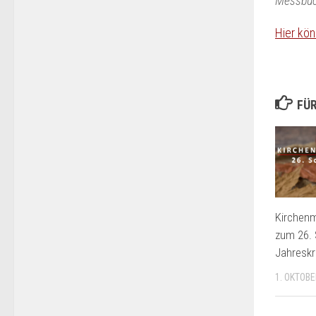
Messbuc
Hier kön
FÜR
Kirchenm
zum 26.
Jahreskr
1. OKTOBE