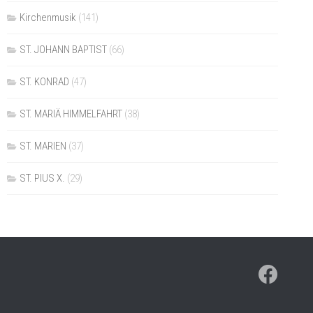
Kirchenmusik
(141)
ST. JOHANN BAPTIST
(66)
ST. KONRAD
(47)
ST. MARIÄ HIMMELFAHRT
(38)
ST. MARIEN
(37)
ST. PIUS X.
(29)