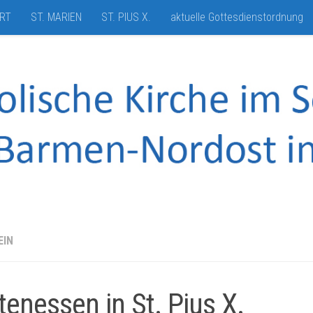
HRT
ST. MARIEN
ST. PIUS X.
aktuelle Gottesdienstordnung
EIN
tenessen in St. Pius X.