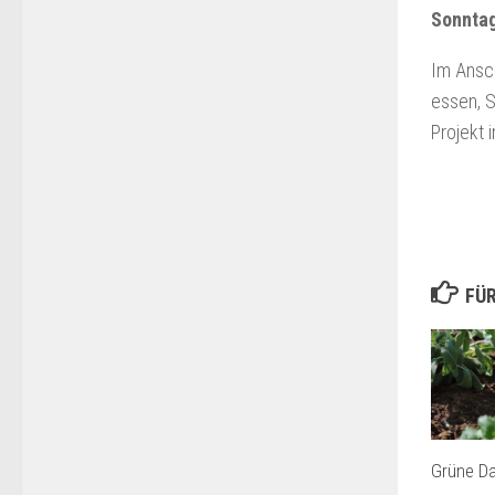
Sonntag
Im Ansch
essen, 
Projekt 
FÜR
Grüne D