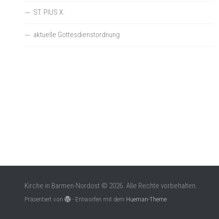
ST. PIUS X.
aktuelle Gottesdienstordnung
Kirche in Barmen-Nordost © 2026. Alle Rechte vorbehalten.
Präsentiert von
- Entworfen mit dem
Hueman-Theme