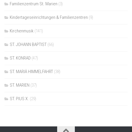
Familienzentrum St. Marien
(3)
Kindertageseinrichtungen & Familienzentren
(9)
Kirchenmusik
(141)
ST. JOHANN BAPTIST
(66)
ST. KONRAD
(47)
ST. MARIÄ HIMMELFAHRT
(38)
ST. MARIEN
(37)
ST. PIUS X.
(29)