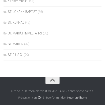
Kirchenmusik
(141)
ST. JOHANN BAPTIST
(66)
ST. KONRAD
(47)
ST. MARIÄ HIMMELFAHRT
(38)
ST. MARIEN
(37)
ST. PIUS X.
(29)
Kirche in Barmen-Nordost © 2026. Alle Rechte vorbehalten.
Präsentiert von
- Entworfen mit dem
Hueman-Theme