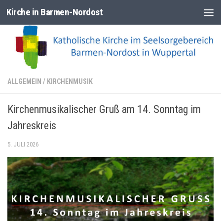
Kirche in Barmen-Nordost
Zum Inhalt springen
ALLGEMEIN
/
KIRCHENMUSIK
Kirchenmusikalischer Gruß am 14. Sonntag im
Jahreskreis
5. JULI 2026