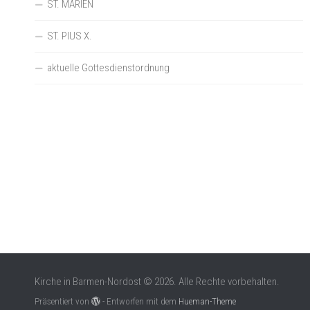
ST. MARIEN
ST. PIUS X.
aktuelle Gottesdienstordnung
Kirche in Barmen-Nordost © 2026. Alle Rechte vorbehalten.
Präsentiert von
- Entworfen mit dem
Hueman-Theme