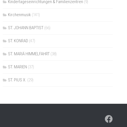
Kindertageseinrichtungen & Familienzentren
(9)
Kirchenmusik
(141)
ST. JOHANN BAPTIST
(66)
ST. KONRAD
(47)
ST. MARIÄ HIMMELFAHRT
(38)
ST. MARIEN
(37)
ST. PIUS X.
(29)