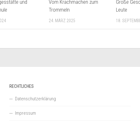
gesstätte und
Vom Krachmachen zum
Große Gesch
hule
Trommeln
Leute
2024
24. MÄRZ 2025
18. SEPTEMB
RECHTLICHES
Datenschutzerklärung
Impressum