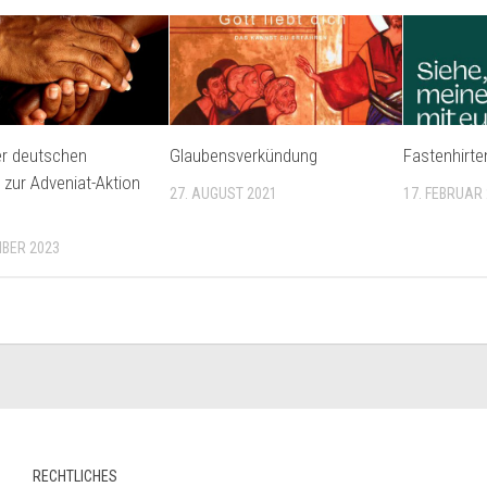
er deutschen
Glaubensverkündung
Fastenhirte
 zur Adveniat-Aktion
27. AUGUST 2021
17. FEBRUAR
MBER 2023
RECHTLICHES