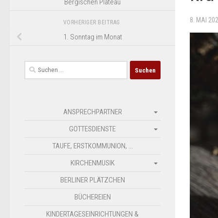
Bergischen Plateau
8. MAI 20
VORHERIGER BEITRAG
1. Sonntag im Monat
Suchen
nach:
ANSPRECHPARTNER
GOTTESDIENSTE
TAUFE, ERSTKOMMUNION, …
KIRCHENMUSIK
BERLINER PLÄTZCHEN
BÜCHEREIEN
KINDERTAGESEINRICHTUNGEN &