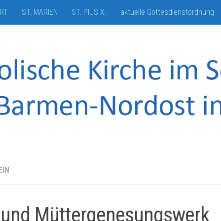
HRT
ST. MARIEN
ST. PIUS X.
aktuelle Gottesdienstordnung
EIN
 und Müttergenesungswerk