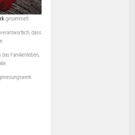
rk
gesammelt.
erantwortlich, dass
e.
 das Familienleben,
lie.
rgenesungswerk