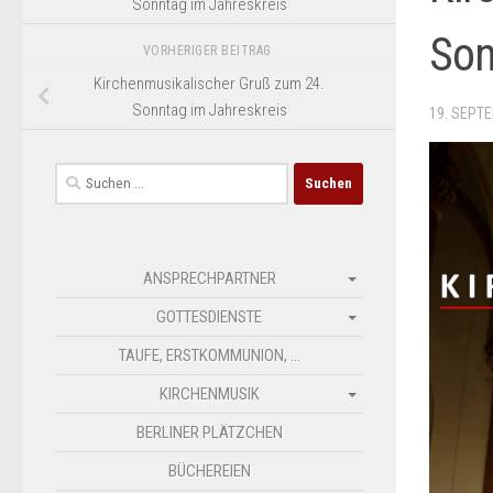
Sonntag im Jahreskreis
Son
VORHERIGER BEITRAG
Kirchenmusikalischer Gruß zum 24.
Sonntag im Jahreskreis
19. SEPT
Suchen
nach:
ANSPRECHPARTNER
GOTTESDIENSTE
TAUFE, ERSTKOMMUNION, …
KIRCHENMUSIK
BERLINER PLÄTZCHEN
BÜCHEREIEN