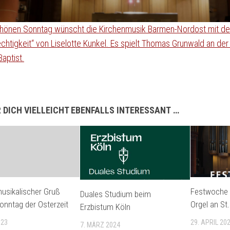
chönen Sonntag wünscht die Kirchenmusik Barmen-Nordost mit de
chtigkeit“ von Liselotte Kunkel. Es spielt Thomas Grunwald an der
aptist.
 DICH VIELLEICHT EBENFALLS INTERESSANT …
usikalischer Gruß
Festwoche 
Duales Studium beim
onntag der Osterzeit
Orgel an St
Erzbistum Köln
023
29. APRIL 20
7. MÄRZ 2024