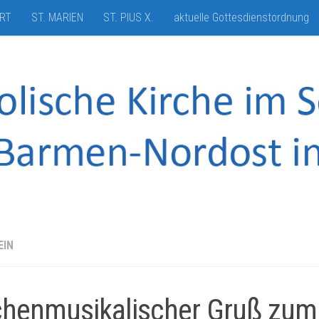
HRT
ST. MARIEN
ST. PIUS X.
aktuelle Gottesdienstordnung
EIN
chenmusikalischer Gruß zum