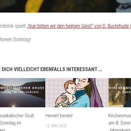
mbrink spielt
„Nun bitten wir den heilgen Geist“ von D. Buxtehude 
chönen Sonntag!
 DICH VIELLEICHT EBENFALLS INTERESSANT …
usikalischer Gruß
Herein! herein!
Kirchenmusi
 Sonntag im
am 8. Sonn
12. MAI 2025
eis
Jahreskreis