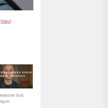
(Video)
.
kalischer Gruß
tag im