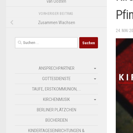
van Oosten
Pfi
VORHERIGER BEITRAG
Zusammen Wachsen
24. MAI 2
Suchen
nach:
ANSPRECHPARTNER
GOTTESDIENSTE
TAUFE, ERSTKOMMUNION, …
KIRCHENMUSIK
BERLINER PLÄTZCHEN
BÜCHEREIEN
KINDERTAGESEINRICHTUNGEN &