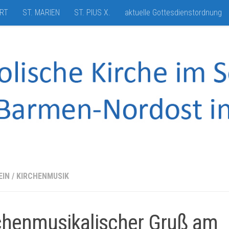
HRT
ST. MARIEN
ST. PIUS X.
aktuelle Gottesdienstordnung
EIN
/
KIRCHENMUSIK
chenmusikalischer Gruß am