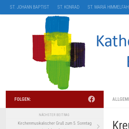
ST. JOHANN BAPTIST
ST. KONRAD
ST. MARIÄ HIMMELFA
Zum Inhalt springen
FOLGEN:
ALLGEM
NÄCHSTER BEITRAG
Kre
Kirchenmusikalischer Gruß zum 5. Sonntag