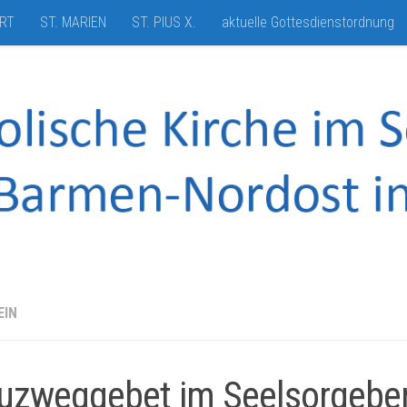
HRT
ST. MARIEN
ST. PIUS X.
aktuelle Gottesdienstordnung
EIN
uzweggebet im Seelsorgebe