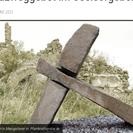
UAR 2021
rtin Manigatterer In: Pfarrbriefservice.de