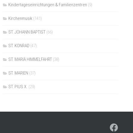
Kindertageseinrichtungen & Familienzentren
(9)
Kirchenmusik
(141)
ST. JOHANN BAPTIST
(66)
ST. KONRAD
(47)
ST. MARIÄ HIMMELFAHRT
(38)
ST. MARIEN
(37)
ST. PIUS X.
(29)