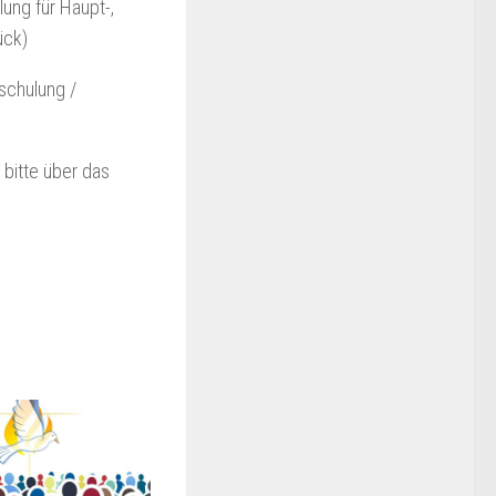
ung für Haupt-,
ück)
schulung /
bitte über das