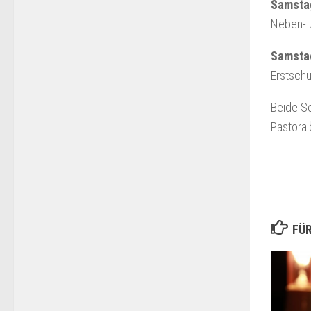
Samstag
Neben- u
Samstag
Erstschu
Beide Sc
Pastora
FÜR