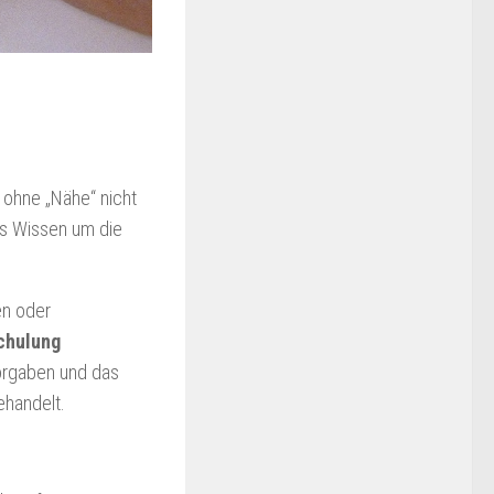
ohne „Nähe“ nicht
as Wissen um die
en oder
chulung
Vorgaben und das
ehandelt.