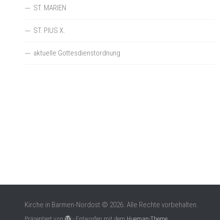
ST. MARIEN
ST. PIUS X.
aktuelle Gottesdienstordnung
Kirche in Barmen-Nordost © 2026. Alle Rechte vorbehalten.
Präsentiert von
- Entworfen mit dem
Hueman-Theme