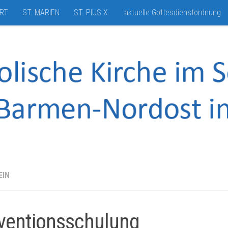
HRT
ST. MARIEN
ST. PIUS X.
aktuelle Gottesdienstordnung
EIN
ventionsschulung