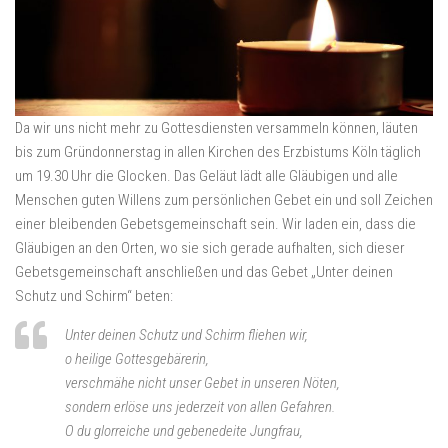
Da wir uns nicht mehr zu Gottesdiensten versammeln können, läuten
bis zum Gründonnerstag in allen Kirchen des Erzbistums Köln täglich
um 19.30 Uhr die Glocken. Das Geläut lädt alle Gläubigen und alle
Menschen guten Willens zum persönlichen Gebet ein und soll Zeichen
einer bleibenden Gebetsgemeinschaft sein. Wir laden ein, dass die
Gläubigen an den Orten, wo sie sich gerade aufhalten, sich dieser
Gebetsgemeinschaft anschließen und das Gebet „Unter deinen
Schutz und Schirm“ beten:
Unter deinen Schutz und Schirm fliehen wir,
o heilige Gottesgebärerin,
verschmähe nicht unser Gebet in unseren Nöten,
sondern erlöse uns jederzeit von allen Gefahren.
O du glorreiche und gebenedeite Jungfrau,