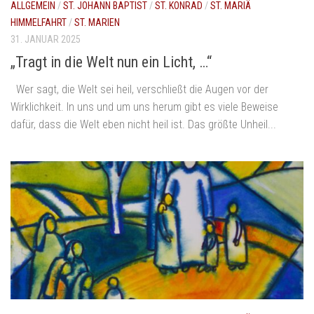
ALLGEMEIN
/
ST. JOHANN BAPTIST
/
ST. KONRAD
/
ST. MARIÄ
HIMMELFAHRT
/
ST. MARIEN
31. JANUAR 2025
„Tragt in die Welt nun ein Licht, …“
Wer sagt, die Welt sei heil, verschließt die Augen vor der
Wirklichkeit. In uns und um uns herum gibt es viele Beweise
dafür, dass die Welt eben nicht heil ist. Das größte Unheil...