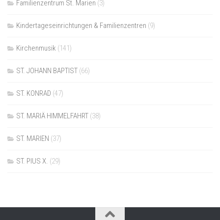
Familienzentrum St. Marien
(3)
Kindertageseinrichtungen & Familienzentren
(9)
Kirchenmusik
(141)
ST. JOHANN BAPTIST
(66)
ST. KONRAD
(47)
ST. MARIÄ HIMMELFAHRT
(38)
ST. MARIEN
(37)
ST. PIUS X.
(29)