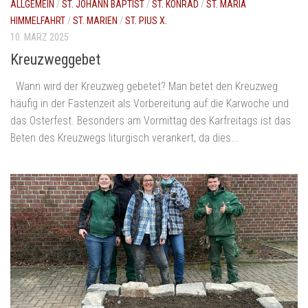
ALLGEMEIN
/
ST. JOHANN BAPTIST
/
ST. KONRAD
/
ST. MARIÄ
HIMMELFAHRT
/
ST. MARIEN
/
ST. PIUS X.
10. MÄRZ 2025
Kreuzweggebet
Wann wird der Kreuzweg gebetet? Man betet den Kreuzweg
häufig in der Fastenzeit als Vorbereitung auf die Karwoche und
das Osterfest. Besonders am Vormittag des Karfreitags ist das
Beten des Kreuzwegs liturgisch verankert, da dies...